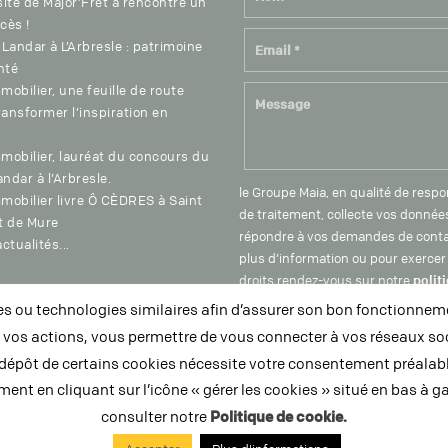
 site de Major’Fret a rencontré un
cès !
 Landar à L’Arbresle : patrimoine
nté
mobilier, une feuille de route
ransformer l’inspiration en
mobilier, lauréat du concours du
ndar à l’Arbresle.
le Groupe Maia, en qualité de resp
mobilier livre Ô CÈDRES à Saint
de traitement, collecte vos donnée
t de Mure
répondre à vos demandes de conta
ctualités...
plus d’information ou pour exercer
polit
droits rendez-vous sur notre
confidentialité
ou contactez-nous
es ou technologies similaires afin d’assurer son bon fonctionneme
l’adresse dpo@groupe-maia.com
t vos actions, vous permettre de vous connecter à vos réseaux soc
 dépôt de certains cookies nécessite votre consentement préalable
nt en cliquant sur l’icône « gérer les cookies » situé en bas à g
consulter notre
Politique de cookie.