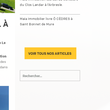
du Clos Landar à l’Arbresle.
Maïa Immobilier livre Ô CÈDRES à
 À
Saint Bonnet de Mure
e Le
VOIR TOUS NOS ARTICLES
tion
 des
s dans