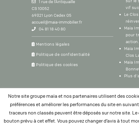
sur le
1 rue de l’Antiquaille
vif suc
CS 10052
Le Clos
69321 Lyon Cedex 05
réinve
accueil@maia-immobilier.fr
Maïa Im
04 81 18 40 80
pour t
action.
Mentions légales
Maïa Im
Politique de confidentialité
Clos La
Maïa Im
Politique des cookies
Bonne
Plus d'a
Notre site groupe maïa et nos partenaires utilisent des cooki
préférences et améliorer les performances du site en suivan
traceurs non classés peuvent être déposés sur notre site. Le
bouton prévu à cet effet. Vous pouvez changer d’avis à tout mome