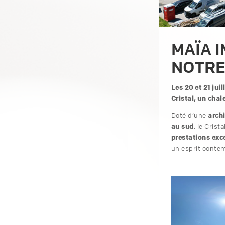
MAÏA I
NOTRE
Les 20 et 21 jui
Cristal, un
chale
archi
Doté d’une
au sud
, le Cris
prestations exc
un esprit conte